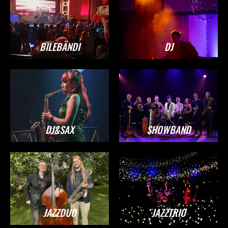
BILEBÄNDI
DJ
DJ&SAX
SHOWBAND
JAZZDUO
JAZZTRIO