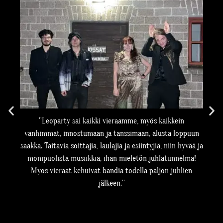
tön
''Leoparty sai kaikki vieraamme, myös kaikkein
''
 ja
vanhimmat, innostumaan ja tanssimaan, alusta loppuun
saakka. Taitavia soittajia, laulajia ja esiintyjiä, niin hyvää ja
monipuolista musiikkia, ihan mieletön juhlatunnelma!
Myös vieraat kehuivat bändiä todella paljon juhlien
jälkeen.''